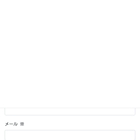
メールアドレスが公開されることはありません。
※
が付いてい
る欄は必須項目です
コメント
※
名前
※
メール
※